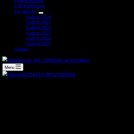
Programmation
CJE Participants
Les œuvres
Galerie 2020
Galerie 2021
Galerie 2022
Galerie 2023
Galerie 2024
Galerie 2025
Contact
Menu
Démarche artistique
RMS Titanic.
Le Titanic, navire le plus luxueux et ambitieux de son temps,
a conquis les cœurs et les passions à la suite de la première
traversée de l’Atlantique. Malheureusement, pendant son
voyage inaugural, il rentra dans la légende suite à son