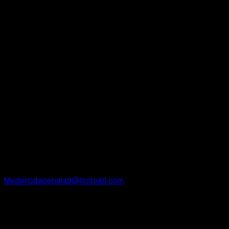
Et celle-ci honore toutes les histoires de l’ensemble des
passagers ayant pris place à ce moment sacré de notre
histoire, ayant marqué plusieurs générations, encore à ce
jour.
Contact
Médéric Dagenais
Courriel
Medericdagenais9@hotmail.com
Facebook