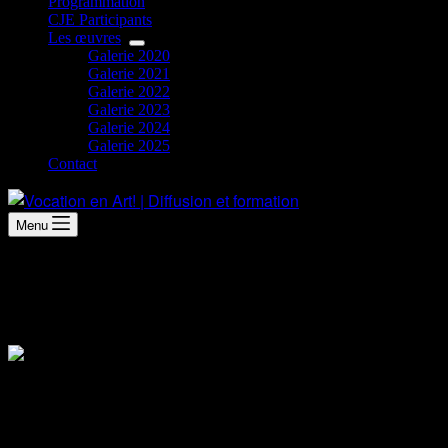
Programmation
CJE Participants
Les œuvres
Galerie 2020
Galerie 2021
Galerie 2022
Galerie 2023
Galerie 2024
Galerie 2025
Contact
Menu
Tu veux enrichir ta pratique
artistique?
À propos de
Vocation en Art