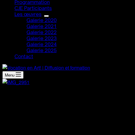
Programmation
CJE Participants
Les œuvres
Galerie 2020
Galerie 2021
Galerie 2022
Galerie 2023
Galerie 2024
Galerie 2025
Contact
Menu
Démarche artistique
Après avoir peint une peinture de cette sorte, l’inspiration
m’est venue.
J’aime le fait de mettre l’accent sur une seule couleur, et de
faire le lien entre la signification des couleurs et les émotions