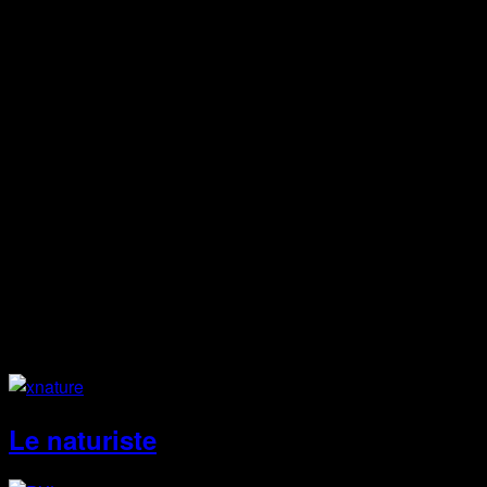
Courriel
ticoeur.artiste@gmail.com
Facebook
Instagram
Site Web
Le naturiste