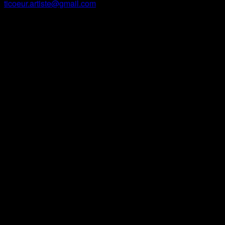
ticoeur.artiste@gmail.com
Facebook
Instagram
Site Web
Contact
Ti cœur