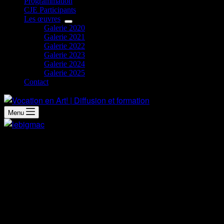
Programmation
CJE Participants
Les œuvres
Galerie 2020
Galerie 2021
Galerie 2022
Galerie 2023
Galerie 2024
Galerie 2025
Contact
Menu
Démarche artistique
Je suis Oceane, une jeune artiste qui aime la vie et qui
s’épanouit relativement bien dans le domaine de l’art.
L’inspiration de cette œuvre est très précise. Il est important
de savoir que le médium utiliser est appliqué délicatement
pour rehausser les couleurs des crayons de bois.