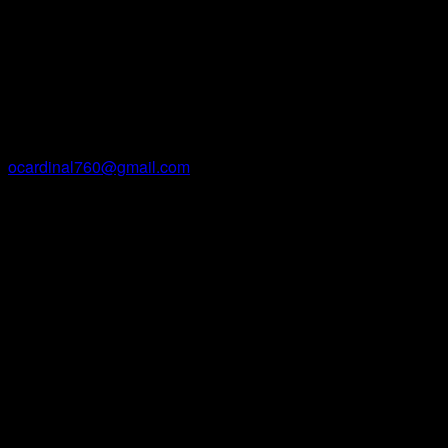
Oceane Cardinal
Courriel
ocardinal760@gmail.com
Facebook
Instagram
Site Web