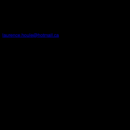
Courriel
laurence.houle@hotmail.ca
Facebook
Instagram
Site Web
Contact