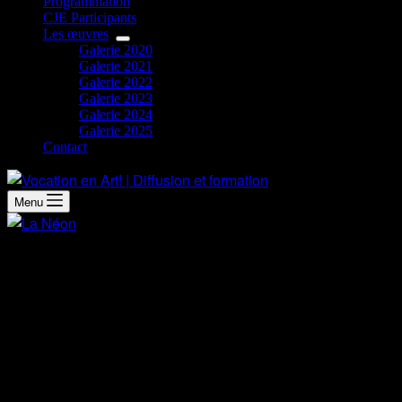
Programmation
CJE Participants
Les œuvres
Galerie 2020
Galerie 2021
Galerie 2022
Galerie 2023
Galerie 2024
Galerie 2025
Contact
Menu
Démarche artistique
Les femmes à l’honneur
Votre regard maintenant tourner vers le mélange de bleu et
de jaune, je vous amène vers un univers parallèle. Ce doux
mélange crée une puissance qui se dégage du sujet. Une
force lumineuse d’audace et de nonchalance. Une simple