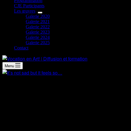
Programmation
CJE Participants
Les œuvres
Galerie 2020
Galerie 2021
Galerie 2022
Galerie 2023
Galerie 2024
Galerie 2025
Contact
Menu
Démarche artistique
Quand il fait sombre, tout semble triste…
It’s not sad but it feels so…