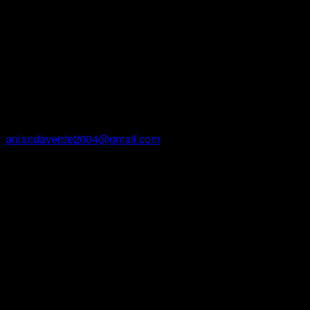
Alejandro Nicola-Landaverde
Courriel
anlandaverde2004@gmail.com
Facebook
Instagram