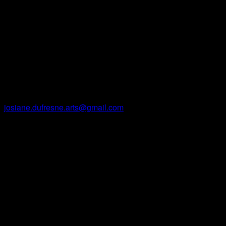
Contact
Josiane Dufresne
Courriel
josiane.dufresne.arts@gmail.com
Facebook
Instagram