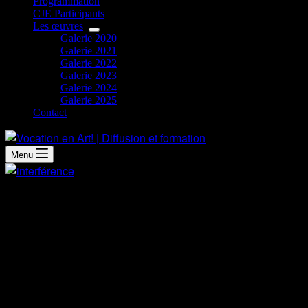
Programmation
CJE Participants
Les œuvres
Galerie 2020
Galerie 2021
Galerie 2022
Galerie 2023
Galerie 2024
Galerie 2025
Contact
Menu
Démarche artistique
Ma démarche artistique est en lien avec mes émotions et
l’adrénaline que m’apportent mes projets. J’aime m’imaginer
que chaque création est comme un saut en parachute; cette
voltige est inévitable et la finalité dépend de l’orchestration
de la fluidité des mouvements déposés sur la toile. Cela me