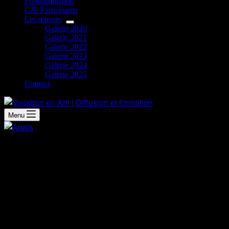
Programmation
CJE Participants
Les œuvres
Galerie 2020
Galerie 2021
Galerie 2022
Galerie 2023
Galerie 2024
Galerie 2025
Contact
Menu
Démarche artistique
Dans cette œuvre, j’ai voulu expérimenter et exprimer différe
utilisé plusieurs médiums : acrylique, huile, stylo, crayons, pa
L’art occupe une grande place dans ma vie depuis que je suis 
artistique en devenant tatoueuse. Avec Inside Out, je veux sur