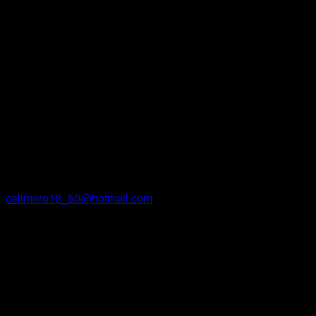
voilà un bonheur accessible à la personne disponible….
{François Gervais, voyage à l’intérieur de soi}
Contact
Van V
Courriel
calimero18_50@hotmail.com
Facebook