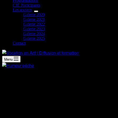
Programmation
CJE Participants
Les œuvres
Galerie 2020
Galerie 2021
Galerie 2022
Galerie 2023
Galerie 2024
Galerie 2025
Contact
Menu
Démarche artistique
L’art a commencé très tôt dans ma vie. J’ai débuté par le
dessin, j’ai suivi plusieurs cours sur le dessin de base,
l’esquisse et les natures mortes. Mon talent s’est d’abord
révélé dans la reproduction de personnages qui berçaient
mon enfance. J’ai profité de cette aptitude pour gâter mes