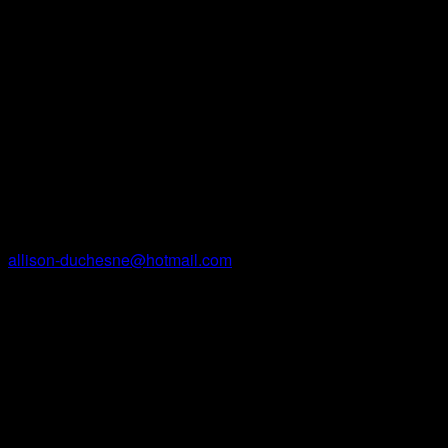
mes œuvres.
Contact
Terpi
Courriel
allison-duchesne@hotmail.com
Facebook
Instagram