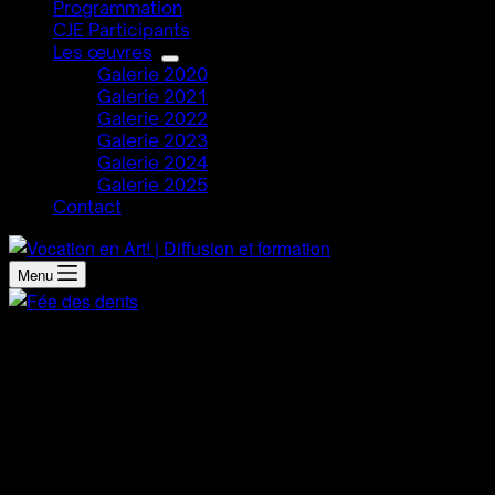
Programmation
CJE Participants
Les œuvres
Galerie 2020
Galerie 2021
Galerie 2022
Galerie 2023
Galerie 2024
Galerie 2025
Contact
Menu
Démarche artistique
Je suis une grande passionnée de maquillage sfx, j’ai
commencé il y a environ 10 ans et j’ai appris à tout faire par
moi-même. Bien sûr, j’en apprends toujours encore
aujourd’hui et il y en a que je ne maîtrise pas. Je m’améliore