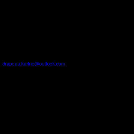
Contact
Karine Drapeau
Courriel
drapeau.karine@outlook.com
Facebook
Instagram