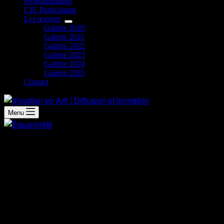
Programmation
CJE Participants
Les œuvres
Galerie 2020
Galerie 2021
Galerie 2022
Galerie 2023
Galerie 2024
Galerie 2025
Contact
Menu
Démarche artistique
Depuis mes débuts en peinture, j’emploie principalement de
la peinture à l’huile pour réaliser mes œuvres afin de pouvoir
bien m’appliquer à chaque petit détail et entreprendre des
compositions très travaillées par superposition de couches.
Fascinée par l’architecture et la nature, je me plais à