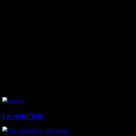
va@cjemy.org
Facebook
Instagram
Site Web
Le naturiste