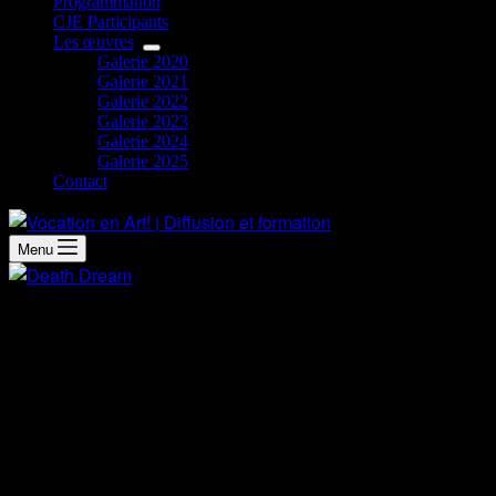
Programmation
CJE Participants
Les œuvres
Galerie 2020
Galerie 2021
Galerie 2022
Galerie 2023
Galerie 2024
Galerie 2025
Contact
Menu
Démarche artistique
J’ai réalisé cette œuvre lorsque j’ai ressenti dans ma tête que
J’ai eu l’image dans ma tête d’un rêve en train de perdre vie.
Je me suis donc demandé ce qu’était exactement un rêve mou
J’ai passé des heures à me poser la question avant d’avoir enf
On dit souvent que mes œuvres sont des œuvres à interprétatio