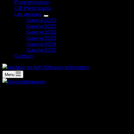
Programmation
CJE Participants
Les œuvres
Galerie 2020
Galerie 2021
Galerie 2022
Galerie 2023
Galerie 2024
Galerie 2025
Contact
Menu
Démarche artistique
Artiste visuelle autodidacte et motivée par l’envie d’explorer
la fabrication de textures sur papier, je me suis vite retrouvée
aspirée dans un tourbillon d’émotions. Mon approche est
intuitive et libre. Créer chaque jour, sans plan, ni but ou