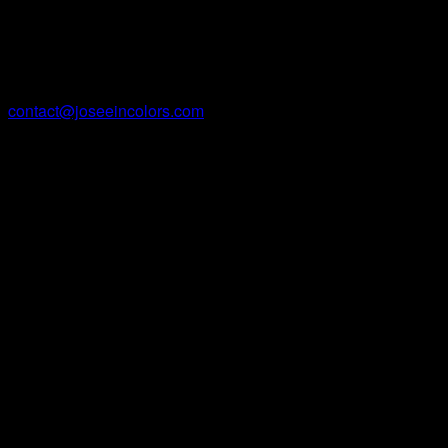
Courriel
contact@joseeincolors.com
Facebook
Instagram
Site Web
Contact