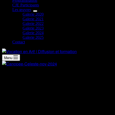
Programmation
CJE Participants
Les œuvres
Galerie 2020
Galerie 2021
Galerie 2022
Galerie 2023
Galerie 2024
Galerie 2025
Contact
Menu
Démarche artistique
Allongés sous les arbres, le regard levé vers les cieux, les
dentelles végétales de la canopée dansent, les formes se
rapprochent puis s’éloignent, les couleurs se superposent et
la lumière scintille à travers chaque espace, comme si les
vides et les pleins ne faisaient plus qu’un. Chaque élément