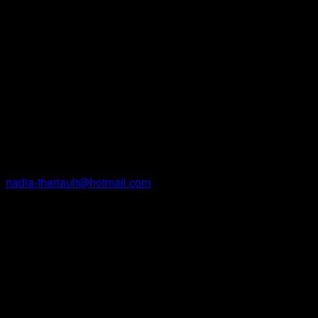
temps.
Contact
Nadia Thériault
Courriel
nadia-theriault@hotmail.com
Facebook
Instagram