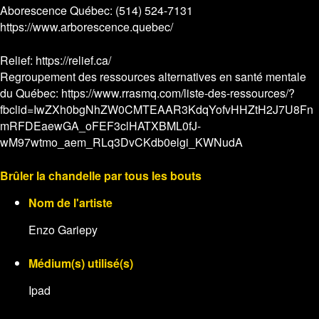
Aborescence Québec: (514) 524-7131
https://www.arborescence.quebec/
Relief: https://relief.ca/
Regroupement des ressources alternatives en santé mentale
du Québec: https://www.rrasmq.com/liste-des-ressources/?
fbclid=IwZXh0bgNhZW0CMTEAAR3KdqYofvHHZtH2J7U8Fn
mRFDEaewGA_oFEF3clHATXBML0fJ-
wM97wtmo_aem_RLq3DvCKdb0elgi_KWNudA
Brûler la chandelle par tous les bouts
Nom de l'artiste
Enzo Gariepy
Médium(s) utilisé(s)
Ipad