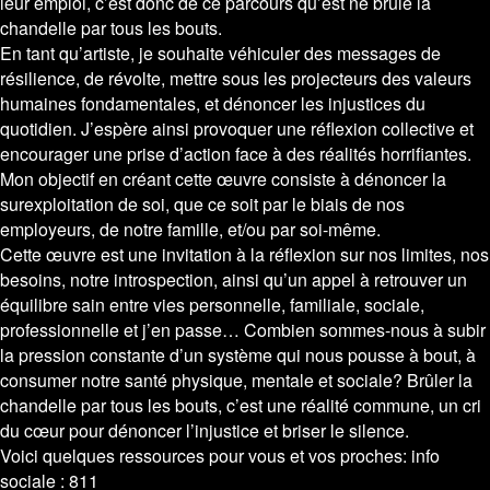
leur emploi, c’est donc de ce parcours qu’est né brûlé la
chandelle par tous les bouts.
En tant qu’artiste, je souhaite véhiculer des messages de
résilience, de révolte, mettre sous les projecteurs des valeurs
humaines fondamentales, et dénoncer les injustices du
quotidien. J’espère ainsi provoquer une réflexion collective et
encourager une prise d’action face à des réalités horrifiantes.
Mon objectif en créant cette œuvre consiste à dénoncer la
surexploitation de soi, que ce soit par le biais de nos
employeurs, de notre famille, et/ou par soi-même.
Cette œuvre est une invitation à la réflexion sur nos limites, nos
besoins, notre introspection, ainsi qu’un appel à retrouver un
équilibre sain entre vies personnelle, familiale, sociale,
professionnelle et j’en passe… Combien sommes-nous à subir
la pression constante d’un système qui nous pousse à bout, à
consumer notre santé physique, mentale et sociale? Brûler la
chandelle par tous les bouts, c’est une réalité commune, un cri
du cœur pour dénoncer l’injustice et briser le silence.
Voici quelques ressources pour vous et vos proches: info
sociale : 811