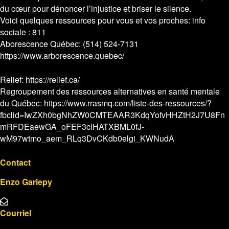
du cœur pour dénoncer l’injustice et briser le silence.
Voici quelques ressources pour vous et vos proches: info
sociale : 811
Aborescence Québec: (514) 524-7131
https://www.arborescence.quebec/
Relief: https://relief.ca/
Regroupement des ressources alternatives en santé mentale
du Québec: https://www.rrasmq.com/liste-des-ressources/?
fbclid=IwZXh0bgNhZW0CMTEAAR3KdqYofvHHZtH2J7U8Fn
mRFDEaewGA_oFEF3clHATXBML0fJ-
wM97wtmo_aem_RLq3DvCKdb0elgi_KWNudA
Contact
Enzo Gariepy
Courriel