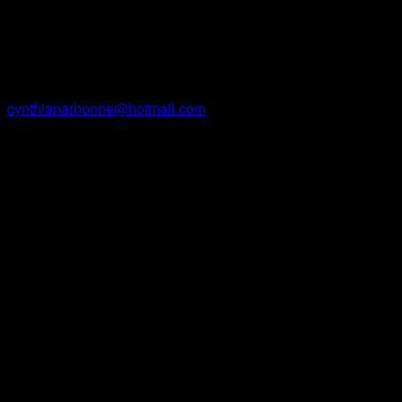
Courriel
cynthianarbonne@hotmail.com
Facebook
Instagram
Site Web
Contact