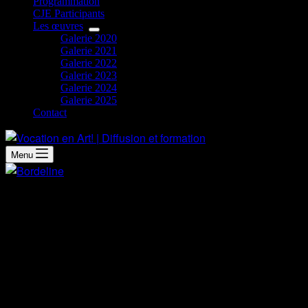
Programmation
CJE Participants
Les œuvres
Galerie 2020
Galerie 2021
Galerie 2022
Galerie 2023
Galerie 2024
Galerie 2025
Contact
Menu
Démarche artistique
Je suis une artiste autodidacte qui s’épanouit à travers sa pei
la porcelaine. J’explore une variété de techniques et de médiu
Mes projets artistiques actuels sont axés sur la sensibilisa
zombie street rétro, j’essaie d’ouvrir les yeux du monde sur la
À travers mes créations, je souhaite donner une voix à ceux qui