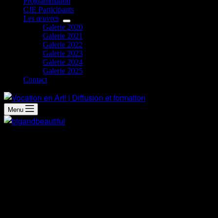
Programmation
CJE Participants
Les œuvres
Galerie 2020
Galerie 2021
Galerie 2022
Galerie 2023
Galerie 2024
Galerie 2025
Contact
Menu
Démarche artistique
Je peux avoir des idées à n’importe quel moment de la
journée. Je les appelle mes « flashs ». Parfois, ils me
viennent en écoutant de la musique, parfois, c’est en faisant
des tâches du quotidien comme m’habiller ou faire du
ménage. La musique est souvent l’élément qui initie mes «