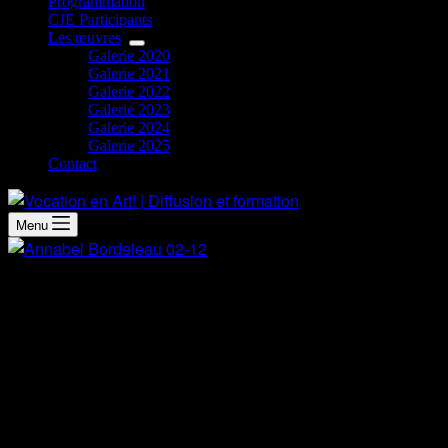
Programmation
CJE Participants
Les œuvres
Galerie 2020
Galerie 2021
Galerie 2022
Galerie 2023
Galerie 2024
Galerie 2025
Contact
Menu
Démarche artistique
Mon œuvre est directement inspirée de mon amour pour
l’histoire de l’art et des artistes légendaires comme Michel-
Ange et Van Gogh, qui m’impressionnent depuis toujours. À
travers cette création, j’aimerais que les gens ressentent la
richesse artistique que nous avons la chance d’avoir héritée.